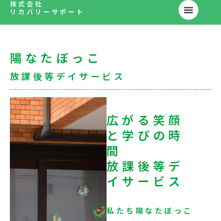
株式会社
内
リカバリーサポート
容
を
ス
キ
陽なたぼっこ
ッ
放課後等デイサービス
プ
広がる笑顔
と学びの時
間
放課後等デ
イサービス
私たち陽なたぼっこ