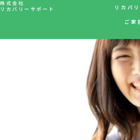
株式会社
内
リカバ
リカバリーサポート
容
を
ご家
ス
キ
ッ
プ