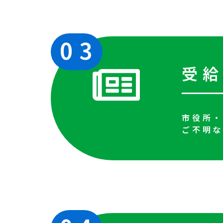
03
受
市役所
ご不明な