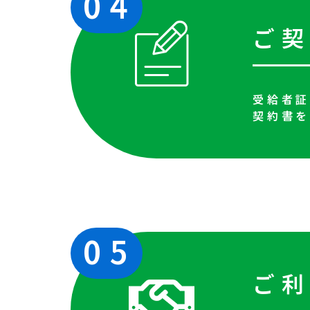
04
ご
受給者
契約書を
05
ご