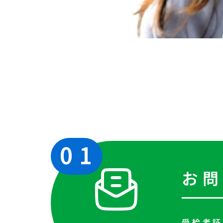
01
お
受給者証