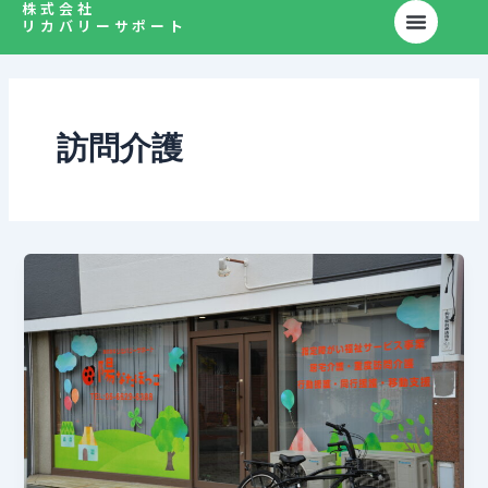
株式会社
内
リカバリーサポート
容
を
ス
キ
訪問介護
ッ
プ