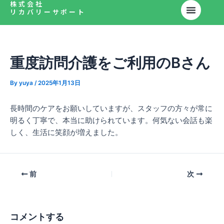
株式会社
内
Post
リカバリーサポート
容
navigation
を
ス
キ
重度訪問介護をご利用のBさん
ッ
プ
By
yuya
/
2025年1月13日
長時間のケアをお願いしていますが、スタッフの方々が常に
明るく丁寧で、本当に助けられています。何気ない会話も楽
しく、生活に笑顔が増えました。
前
次
コメントする