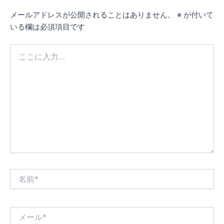
メールアドレスが公開されることはありません。
※
が付いて
いる欄は必須項目です
こ
こ
に
入
力…
名
前
*
メ
ー